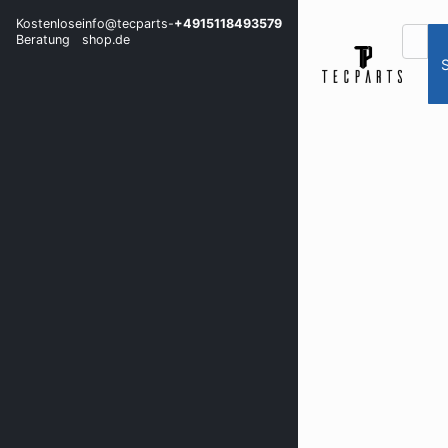
Kostenlose
info@tecparts-
+4915118493579
Beratung
shop.de