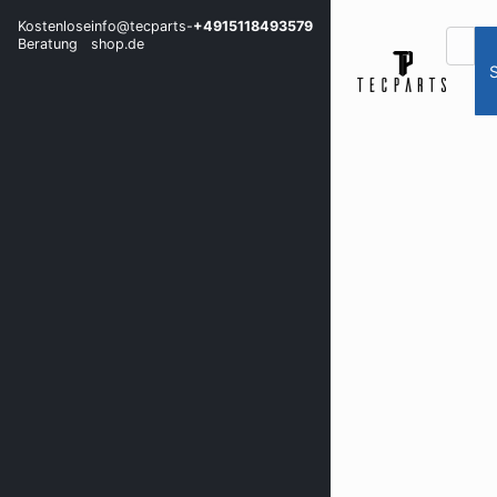
Kostenlose
info@tecparts-
+4915118493579
Beratung
shop.de