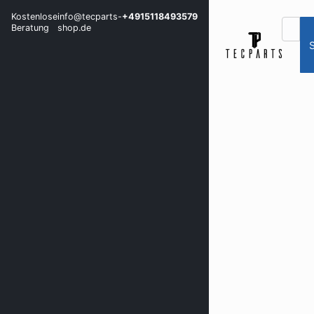
Kostenlose
info@tecparts-
+4915118493579
Beratung
shop.de