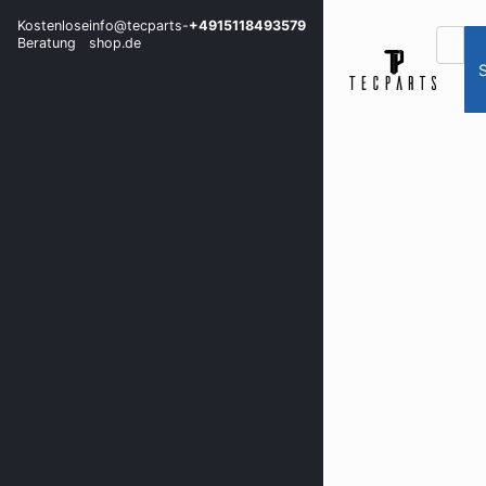
Kostenlose
info@tecparts-
+4915118493579
Beratung
shop.de