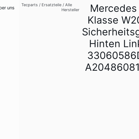
Mercedes
Tecparts
/
Ersatzteile
/
Alle
ber uns
Hersteller
Klasse W2
Sicherheits
Hinten Lin
33060586D
A2048608