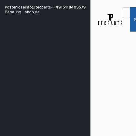
Kostenlose
info@tecparts-
+4915118493579
Beratung
shop.de