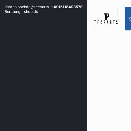
Kostenlose
info@tecparts-
+4915118493579
Beratung
shop.de