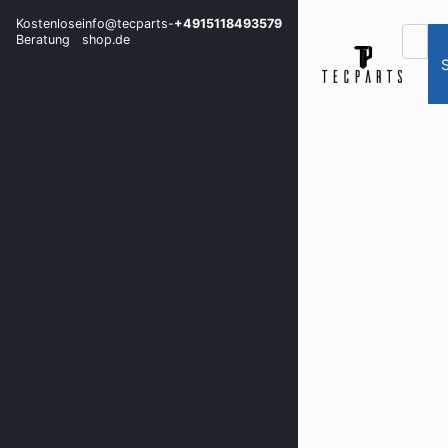
Kostenlose
info@tecparts-
+4915118493579
Beratung
shop.de