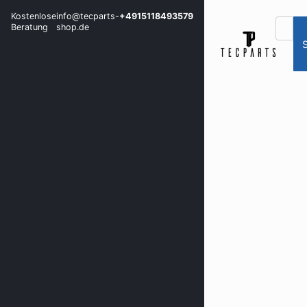
Kostenlose
info@tecparts-
+4915118493579
Beratung
shop.de