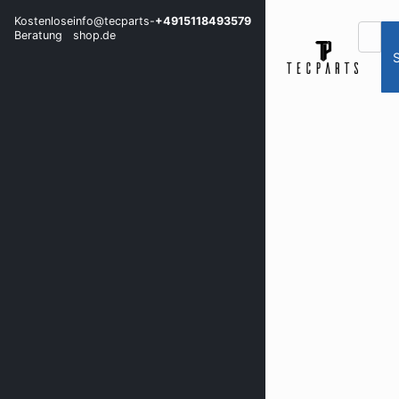
Kostenlose
info@tecparts-
+4915118493579
Beratung
shop.de