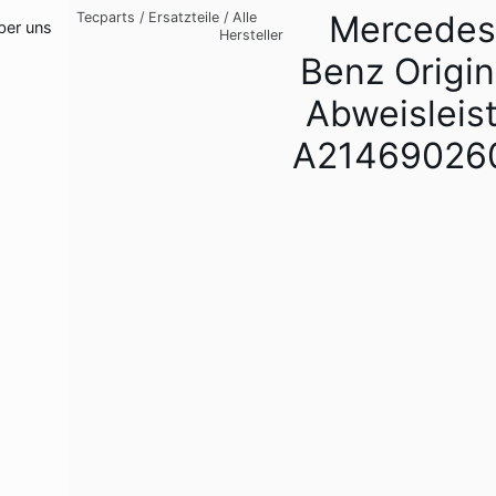
Mercedes
Tecparts
/
Ersatzteile
/
Alle
ber uns
Hersteller
Benz Origin
Abweisleis
A21469026