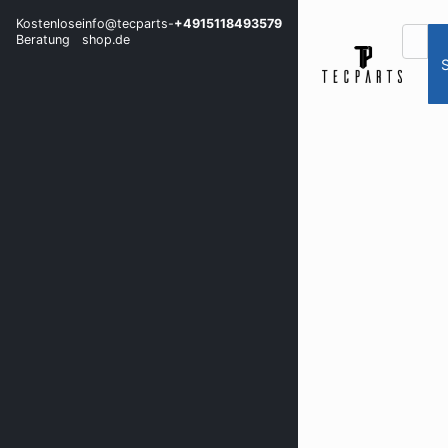
Kostenlose
info@tecparts-
+4915118493579
Beratung
shop.de