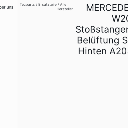
MERCEDE
Tecparts
/
Ersatzteile
/
Alle
ber uns
Hersteller
W2
Stoßstange
Belüftung 
Hinten A2