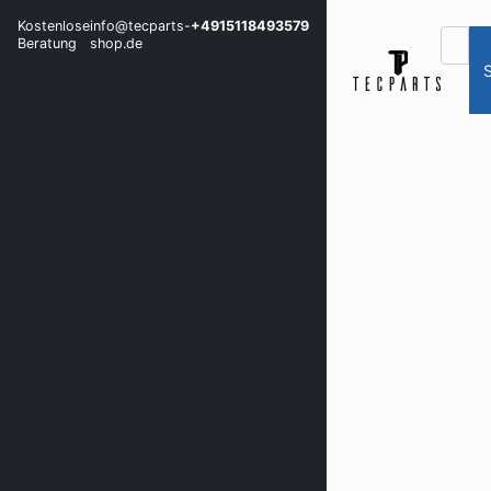
Kostenlose
info@tecparts-
+4915118493579
Beratung
shop.de