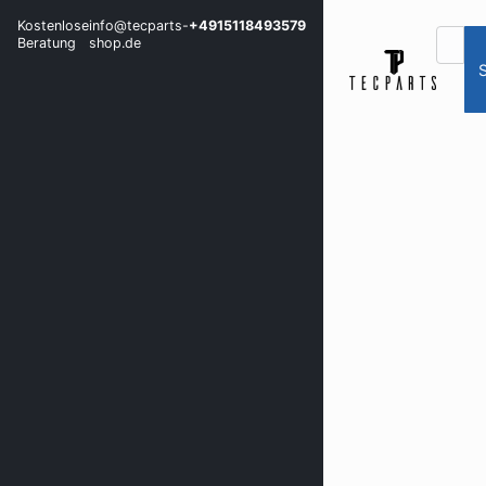
Kostenlose
info@tecparts-
+4915118493579
Beratung
shop.de