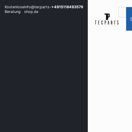
Kostenlose
info@tecparts-
+4915118493579
Beratung
shop.de