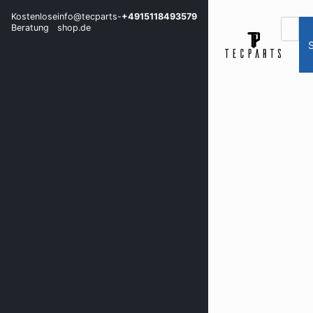
Kostenlose
info@tecparts-
+4915118493579
Beratung
shop.de