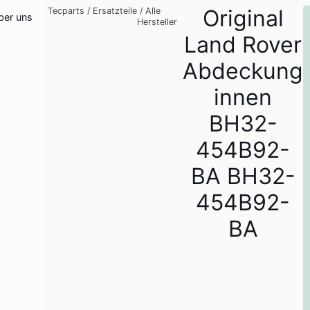
Original
Tecparts
/
Ersatzteile
/
Alle
ber uns
Hersteller
Land Rover
Abdeckung
innen
BH32-
454B92-
BA BH32-
454B92-
BA