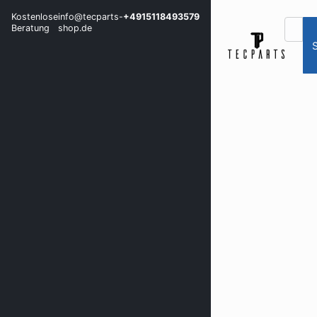
Kostenlose
info@tecparts-
+4915118493579
Beratung
shop.de