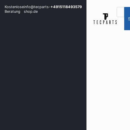
Kostenlose
info@tecparts-
+4915118493579
Beratung
shop.de