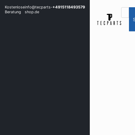
Kostenlose
info@tecparts-
+4915118493579
Beratung
shop.de