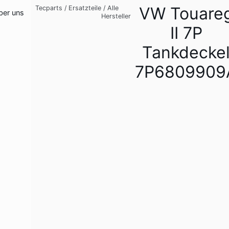
VW Touare
Tecparts
/
Ersatzteile
/
Alle
ber uns
Hersteller
II 7P
Tankdecke
7P6809909