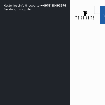
Kostenlose
info@tecparts-
+4915118493579
Beratung
shop.de