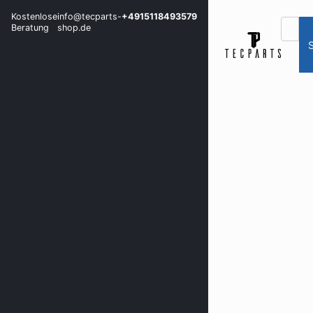
Kostenlose
info@tecparts-
+4915118493579
Beratung
shop.de