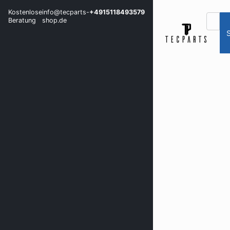
Kostenlose
info@tecparts-
+4915118493579
Beratung
shop.de