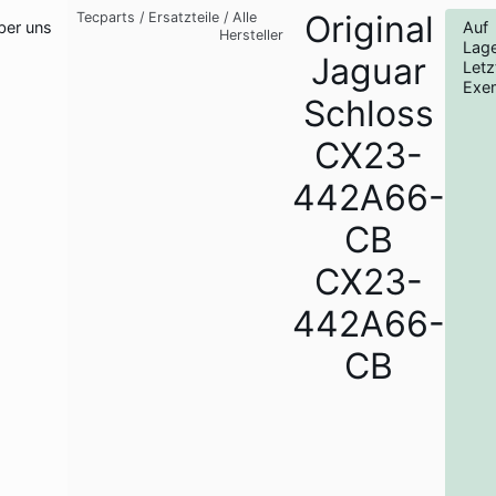
Original
Tecparts
/
Ersatzteile
/
Alle
ber uns
Auf
Hersteller
Lag
Jaguar
Letz
Exe
Schloss
CX23-
442A66-
CB
CX23-
442A66-
CB