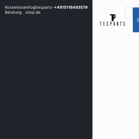
Kostenlose
info@tecparts-
+4915118493579
Beratung
shop.de