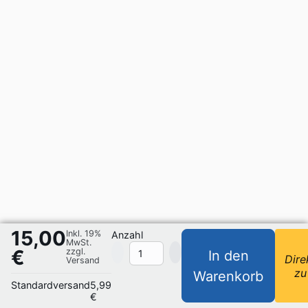
15,00
Inkl. 19%
Anzahl
MwSt.
€
zzgl.
In den
Dire
Versand
zu
Warenkorb
Standardversand
5,99
€