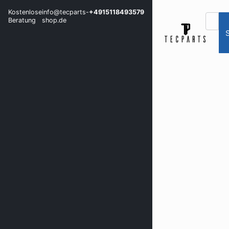
Kostenlose
info@tecparts-
+4915118493579
Beratung
shop.de