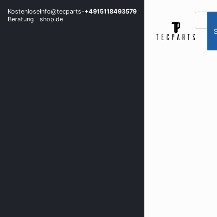
Kostenlose
info@tecparts-
+4915118493579
Beratung
shop.de