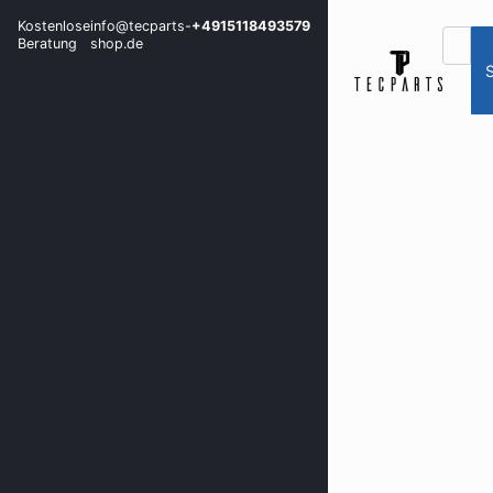
Kostenlose
info@tecparts-
+4915118493579
Beratung
shop.de