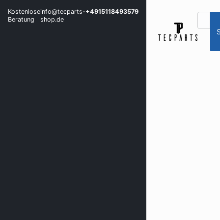
Kostenlose
info@tecparts-
+4915118493579
Beratung
shop.de