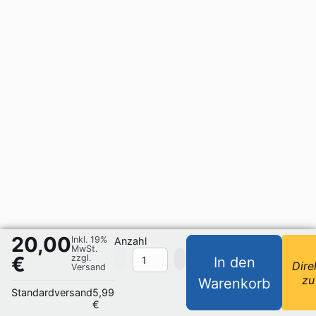
20,00
Inkl. 19%
Anzahl
MwSt.
€
zzgl.
In den
Dire
Versand
zu
Warenkorb
Standardversand
5,99
€