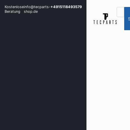
Kostenlose
info@tecparts-
+4915118493579
Beratung
shop.de