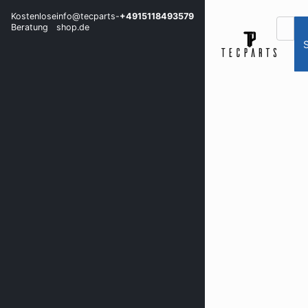
Kostenlose
info@tecparts-
+4915118493579
Beratung
shop.de