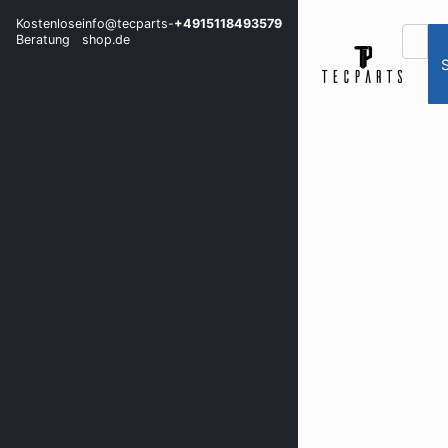
Kostenlose
info@tecparts-
+4915118493579
Beratung
shop.de