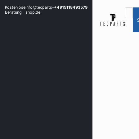
Kostenlose
info@tecparts-
+4915118493579
Beratung
shop.de