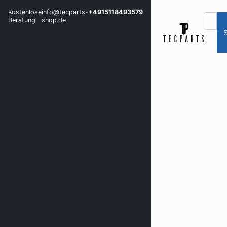
Kostenlose
info@tecparts-
+4915118493579
Beratung
shop.de