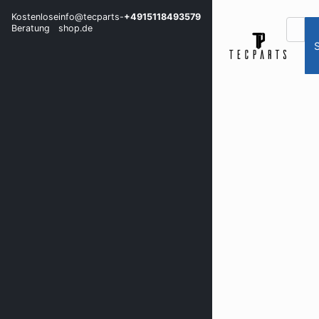
Kostenlose
info@tecparts-
+4915118493579
Beratung
shop.de