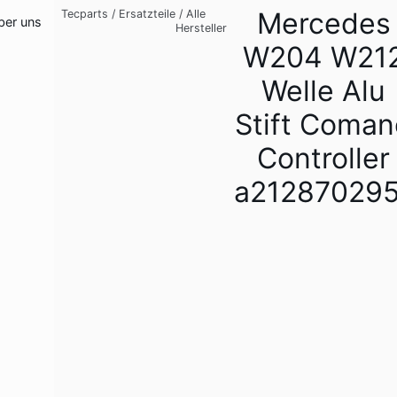
Mercedes
Tecparts
/
Ersatzteile
/
Alle
ber uns
Hersteller
W204 W21
Welle Alu
Stift Coma
Controller
a212870295