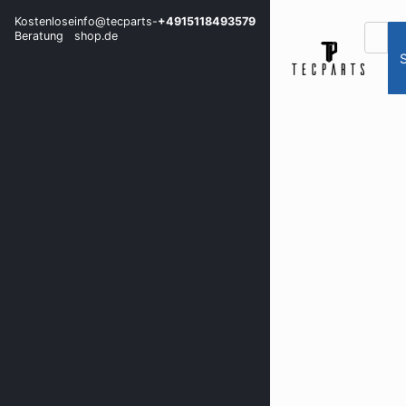
Kostenlose
info@tecparts-
+4915118493579
Beratung
shop.de