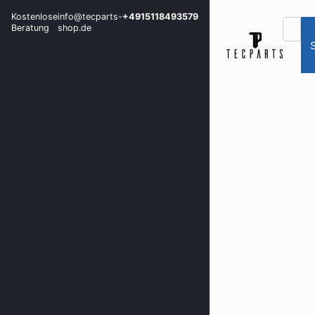
Kostenlose
info@tecparts-
+4915118493579
Beratung
shop.de