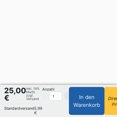
25,00
Inkl. 19%
Anzahl
MwSt.
€
zzgl.
In den
Dire
Versand
zu
Warenkorb
Standardversand
5,99
€