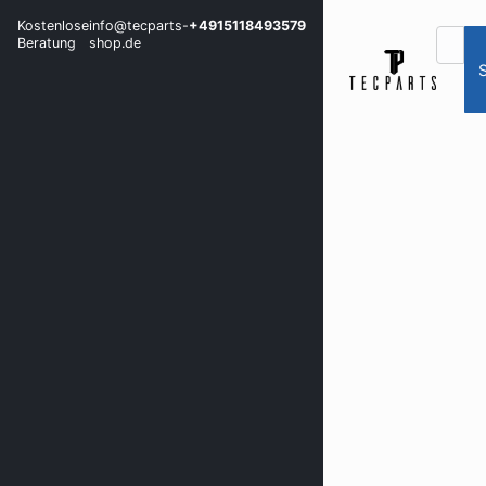
Kostenlose
info@tecparts-
+4915118493579
Beratung
shop.de