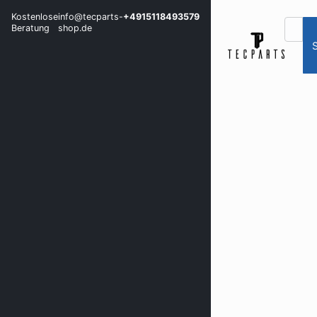
Kostenlose
info@tecparts-
+4915118493579
Beratung
shop.de