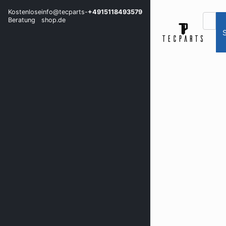
Kostenlose
info@tecparts-
+4915118493579
Beratung
shop.de