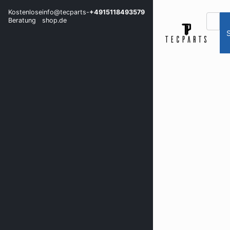
Kostenlose
info@tecparts-
+4915118493579
Beratung
shop.de