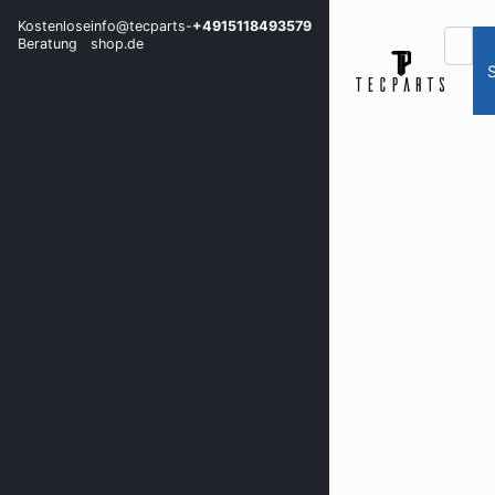
Kostenlose
info@tecparts-
+4915118493579
Beratung
shop.de