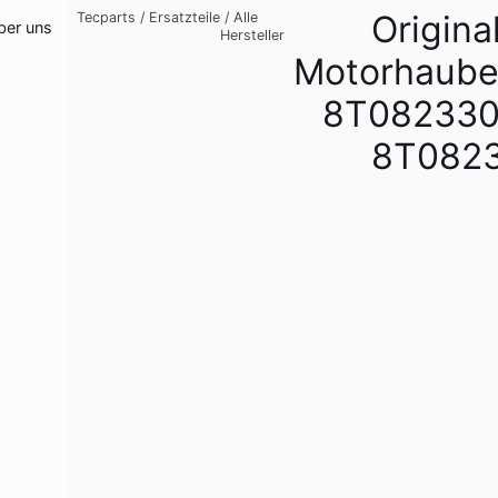
Origina
Tecparts
/
Ersatzteile
/
Alle
ber uns
Hersteller
Motorhaube
8T082330
8T082