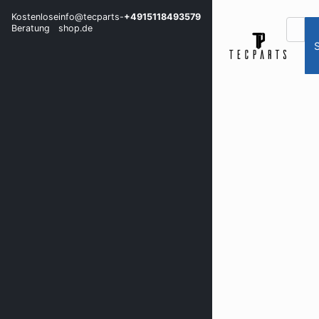
Kostenlose
info@tecparts-
+4915118493579
Beratung
shop.de