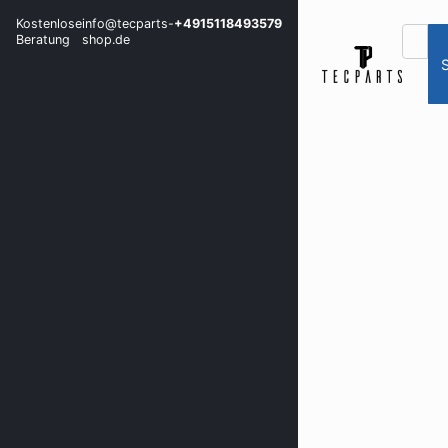
Kostenlose
info@tecparts-
+4915118493579
Beratung
shop.de