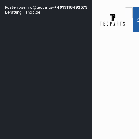
Kostenlose
info@tecparts-
+4915118493579
Beratung
shop.de