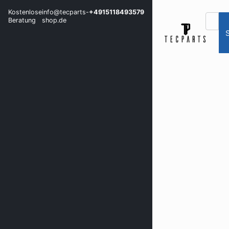
Kostenlose
info@tecparts-
+4915118493579
Beratung
shop.de