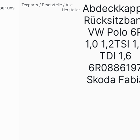
Abdeckkap
Tecparts
/
Ersatzteile
/
Alle
ber uns
Hersteller
Rücksitzba
VW Polo 6
1,0 1,2TSI 1
TDI 1,6
6R088619
Skoda Fabi