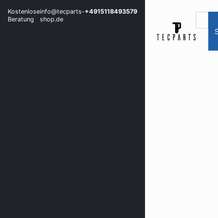
Kostenlose
info@tecparts-
+4915118493579
Beratung
shop.de