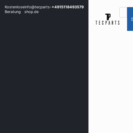
Kostenlose
info@tecparts-
+4915118493579
Beratung
shop.de