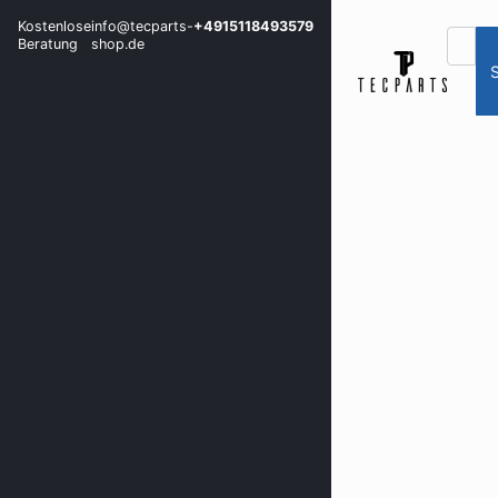
Kostenlose
info@tecparts-
+4915118493579
Beratung
shop.de