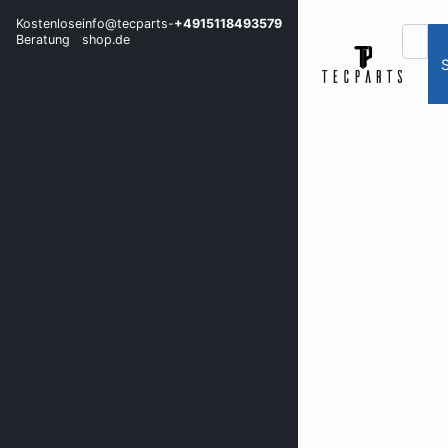
Kostenlose
info@tecparts-
+4915118493579
Beratung
shop.de