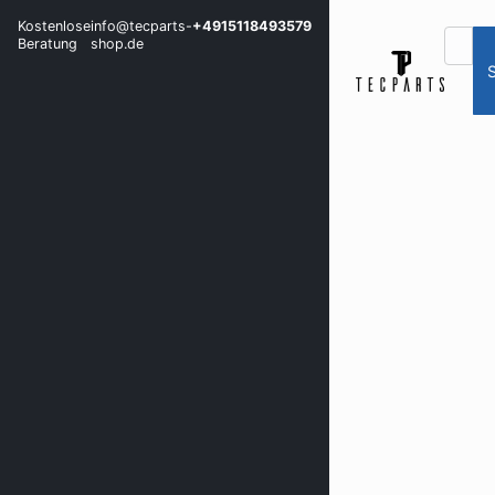
Kostenlose
info@tecparts-
+4915118493579
Beratung
shop.de