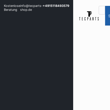
Kostenlose
info@tecparts-
+4915118493579
Beratung
shop.de