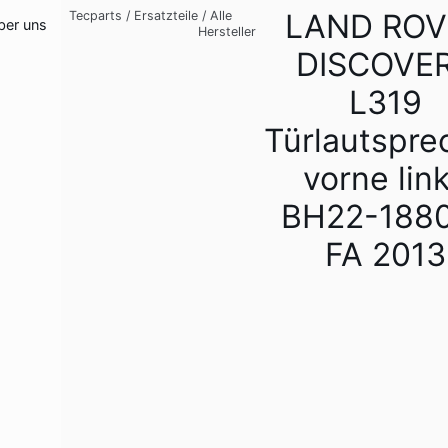
LAND ROV
Tecparts
/
Ersatzteile
/
Alle
ber uns
Hersteller
DISCOVE
L319
Türlautspre
vorne lin
BH22-188
FA 2013