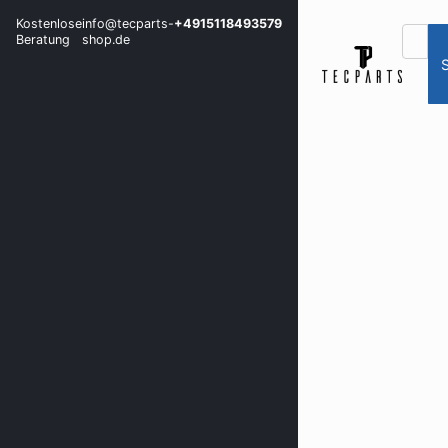
Kostenlose
info@tecparts-
+4915118493579
Beratung
shop.de